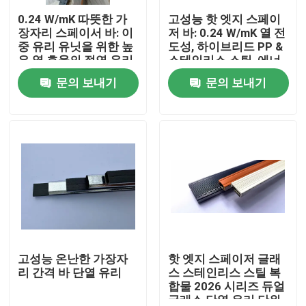
0.24 W/mK 따뜻한 가
고성능 핫 엣지 스페이
장자리 스페이서 바: 이
저 바: 0.24 W/mK 열 전
우리에 대하여
중 유리 유닛을 위한 높
도성, 하이브리드 PP &
은 열 효율의 절연 유리
스테인리스 스틸, 에너
스페이서 | 에너지 절약
지 절약 & 방열 유리 방
문의 보내기
문의 보내기
공장 여행
형 창문용 자외선 방지
지 응축 솔루션
하이브리드 알루미늄
스페이서 바
품질 관리
연락주세요
인용문을 요구하세요
알루미늄 스페이서 바
고성능 온난한 가장자
핫 엣지 스페이저 글래
리 간격 바 단열 유리
스 스테인리스 스틸 복
합물 2026 시리즈 듀얼
웜 에지 스페이서 바
글래스 단열 유리 단위