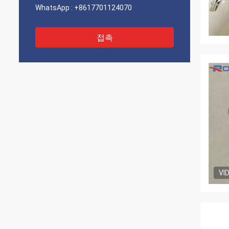
WhatsApp :
+8617701124070
접촉
VI