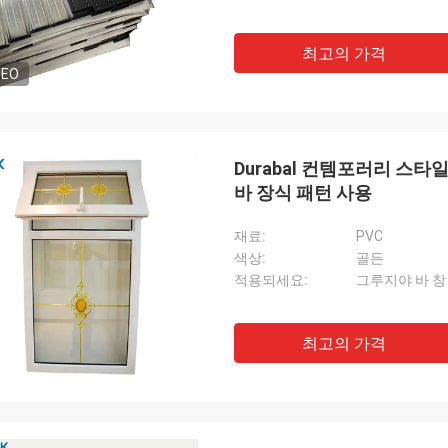
최고의 가격
DEO
Durabal 컨템포러리 스타
바 장식 패턴 사용
재료:
PVC
색상:
골든
적용되세요:
그루지야 바 창
최고의 가격