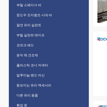
부틸 스페이서 바
윈도우 조지왕조 시대 바
VI
절연 유리 실란트
부틸 실란트 테이프
코르크 패드
분자 체 건조제
플라스틱 코너 커넥터
알루미늄 벤드 머신
돋보이는 유리 액세서리
다른 유리 용품
확장 못