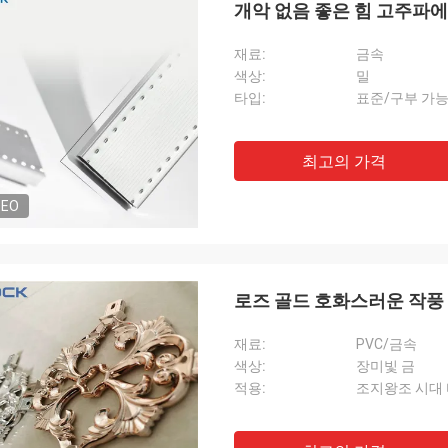
개악 없음 좋은 힘 고주파
재료:
금속
색상:
밀
타입:
표준/구부 가
최고의 가격
DEO
라리트
에릭
아주 좋은 품질, 끔찍하고
 제품은 완벽합니다
됩니다.
로즈 골드 호화스러운 작풍 
재료:
PVC/금속
색상:
장미빛 금
적용:
조지왕조 시대 