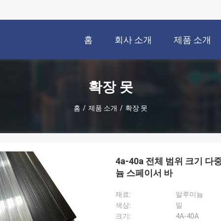
홈
회사 소개
제품 소개
확장 못
홈
/
제품 소개
/
확장 못
4a-40a 전체 범위 크기 
늄 스페이서 바
재료:
알루미늄
색상:
밀
크기:
4A-40A