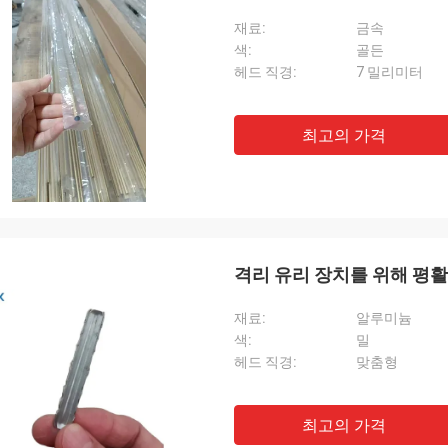
재료:
금속
색:
골든
헤드 직경:
7 밀리미터
최고의 가격
격리 유리 장치를 위해 평
재료:
알루미늄
색:
밀
헤드 직경:
맞춤형
최고의 가격