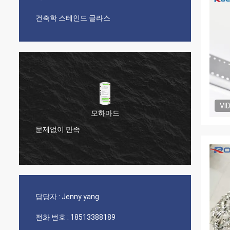
건축학 스테인드 글라스
VI
모하마드
문제없이 만족
당신의
담당자 :
Jenny yang
전화 번호 :
18513388189