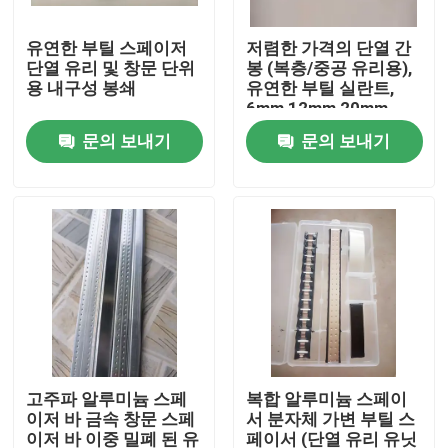
유연한 부틸 스페이저
저렴한 가격의 단열 간
우리에 대하여
단열 유리 및 창문 단위
봉 (복층/중공 유리용),
용 내구성 봉쇄
유연한 부틸 실란트,
6mm 12mm 20mm
공장 여행
문의 보내기
문의 보내기
품질 관리
연락주세요
인용문을 요구하세요
알루미늄 스페이서 바
고주파 알루미늄 스페
복합 알루미늄 스페이
이저 바 금속 창문 스페
서 분자체 가변 부틸 스
웜 에지 스페이서 바
이저 바 이중 밀폐 된 유
페이서 (단열 유리 유닛