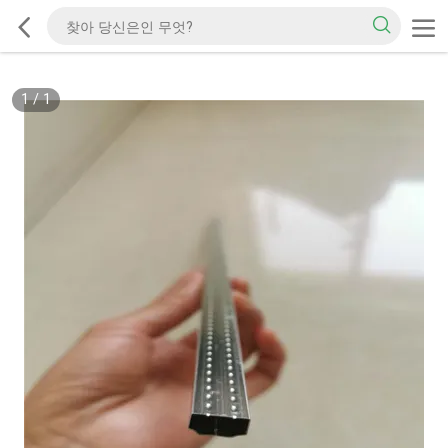
1
/
1