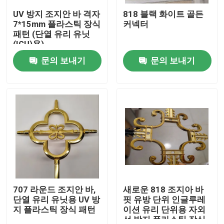
UV 방지 조지안 바 격자
818 블랙 화이트 골든
7*15mm 플라스틱 장식
커넥터
우리에 대하여
패턴 (단열 유리 유닛
(IGU)용)
문의 보내기
문의 보내기
공장 여행
품질 관리
연락주세요
인용문을 요구하세요
알루미늄 스페이서 바
707 라운드 조지안 바,
새로운 818 조지아 바
단열 유리 유닛용 UV 방
핏 유방 단위 인글루레
지 플라스틱 장식 패턴
이션 유리 단위용 자외
웜 에지 스페이서 바
선 방지 플라스틱 장식