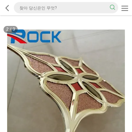
2
/
3